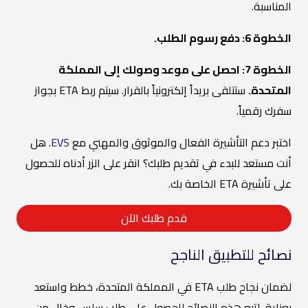
المناسبة.
الخطوة 6: دفع رسوم الطلب.
الخطوة 7: احصل على موعد وصولك إلى المملكة
المتحدة.
ستتلقى بريداً إلكترونياً بالقرار. سيتم ربط ETA بجواز
سفرك رقمياً.
اختبر دعم التأشيرة الفعال والموثوق والمهني مع
EVS
. هل
أنت مستعد للبدء في تقديم طلبك؟ انقر على الزر أدناه للحصول
على تأشيرة ETA الخاصة بك.
قدم طلبك الآن
نصائح للتطبيق الناجح
لضمان نجاح طلب ETA في المملكة المتحدة، خطط واستعد
بعناية. اتبع هذه النصائح للحصول على طلب سلس وخالٍ من