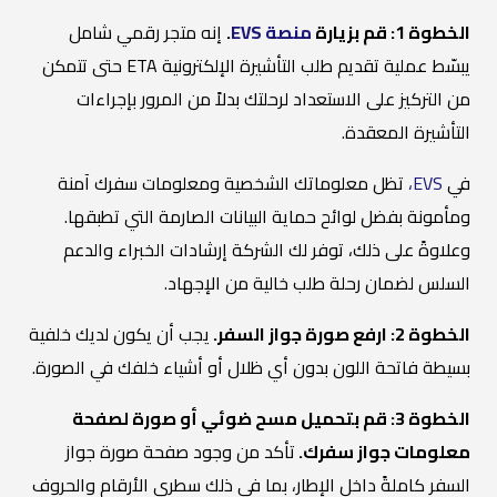
الخطوة 1: قم بزيارة
منصة EVS
.
إنه متجر رقمي شامل
يبسّط عملية تقديم طلب التأشيرة الإلكترونية ETA حتى تتمكن
من التركيز على الاستعداد لرحلتك بدلاً من المرور بإجراءات
التأشيرة المعقدة.
في
EVS،
تظل معلوماتك الشخصية ومعلومات سفرك آمنة
ومأمونة بفضل لوائح حماية البيانات الصارمة التي تطبقها.
وعلاوةً على ذلك، توفر لك الشركة إرشادات الخبراء والدعم
السلس لضمان رحلة طلب خالية من الإجهاد.
الخطوة 2: ارفع صورة جواز السفر.
يجب أن يكون لديك خلفية
بسيطة فاتحة اللون بدون أي ظلال أو أشياء خلفك في الصورة.
الخطوة 3: قم بتحميل مسح ضوئي أو صورة لصفحة
معلومات جواز سفرك.
تأكد من وجود صفحة صورة جواز
السفر كاملةً داخل الإطار، بما في ذلك سطري الأرقام والحروف