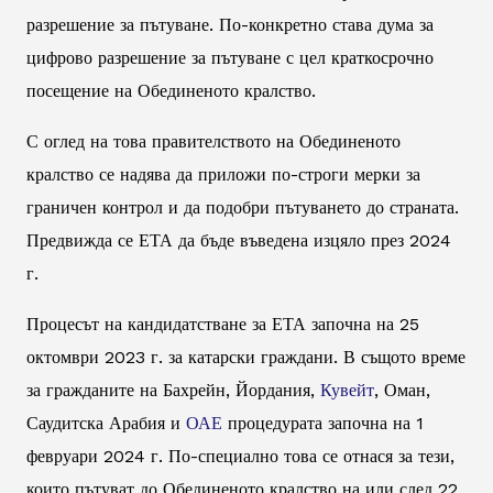
разрешение за пътуване. По-конкретно става дума за
цифрово разрешение за пътуване с цел краткосрочно
посещение на Обединеното кралство.
С оглед на това правителството на Обединеното
кралство се надява да приложи по-строги мерки за
граничен контрол и да подобри пътуването до страната.
Предвижда се ЕТА да бъде въведена изцяло през 2024
г.
Процесът на кандидатстване за ЕТА започна на 25
октомври 2023 г. за катарски граждани. В същото време
за гражданите на Бахрейн, Йордания,
Кувейт
, Оман,
Саудитска Арабия и
ОАЕ
процедурата започна на 1
февруари 2024 г. По-специално това се отнася за тези,
които пътуват до Обединеното кралство на или след 22