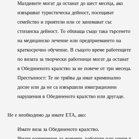
Малдивите могат да останат до шест месеца, ако
извършват туристическа дейност, посещават
семейство и приятели или се занимават със
стопанска дейност. То обхваща също така търсенето
на медицинско лечение или предприемането на
краткосрочно обучение. В същото време работещите
по визата за творчески работници могат да останат
в Обединеното кралство за не повече от три месеца.
Престъпност: Те не трябва да имат криминално
досие или да не са извършили имиграционни
нарушения в Обединеното кралство или другаде.
Не е необходимо да имате ЕТА, ако:
Имате виза за Обединеното кралство.
Имате разрешение да живеете, работите или учите в