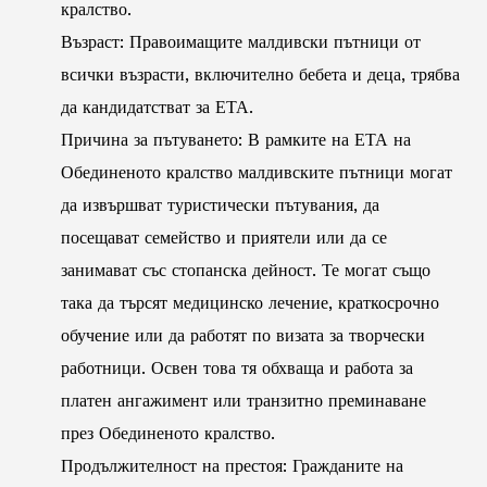
кралство.
Възраст: Правоимащите малдивски пътници от
всички възрасти, включително бебета и деца, трябва
да кандидатстват за ЕТА.
Причина за пътуването: В рамките на ЕТА на
Обединеното кралство малдивските пътници могат
да извършват туристически пътувания, да
посещават семейство и приятели или да се
занимават със стопанска дейност. Те могат също
така да търсят медицинско лечение, краткосрочно
обучение или да работят по визата за творчески
работници. Освен това тя обхваща и работа за
платен ангажимент или транзитно преминаване
през Обединеното кралство.
Продължителност на престоя: Гражданите на