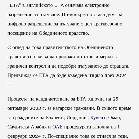
„ETA“ в английското ETA означава електронно
разрешение за пътуване. По-конкретно става дума за
цифрово разрешение за пътуване с цел краткосрочно
посещение на Обединеното кралство.
С оглед на това правителството на Обединеното
кралство се надява да приложи по-строги мерки за
граничен контрол и да подобри пътуването до страната.
Предвижда се ЕТА да бъде въведена изцяло през 2024
г.
Процесът на кандидатстване за ЕТА започна на 25
октомври 2023 г. за катарски граждани. В същото време
за гражданите на Бахрейн, Йордания,
Кувейт
, Оман,
Саудитска Арабия и
ОАЕ
процедурата започна на 1
февруари 2024 г. По-специално това се отнася за тези,