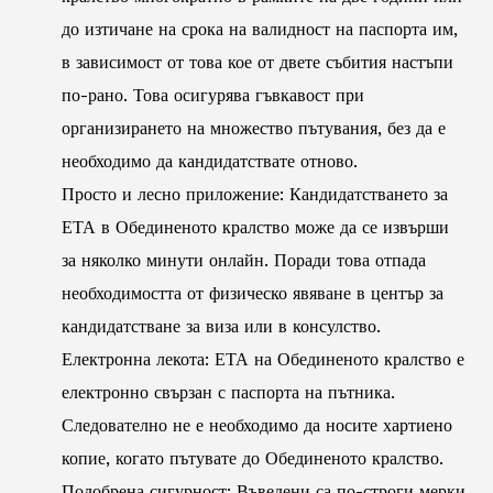
до изтичане на срока на валидност на паспорта им,
в зависимост от това кое от двете събития настъпи
по-рано. Това осигурява гъвкавост при
организирането на множество пътувания, без да е
необходимо да кандидатствате отново.
Просто и лесно приложение: Кандидатстването за
ЕТА в Обединеното кралство може да се извърши
за няколко минути онлайн. Поради това отпада
необходимостта от физическо явяване в център за
кандидатстване за виза или в консулство.
Електронна лекота: ЕТА на Обединеното кралство е
електронно свързан с паспорта на пътника.
Следователно не е необходимо да носите хартиено
копие, когато пътувате до Обединеното кралство.
Подобрена сигурност: Въведени са по-строги мерки