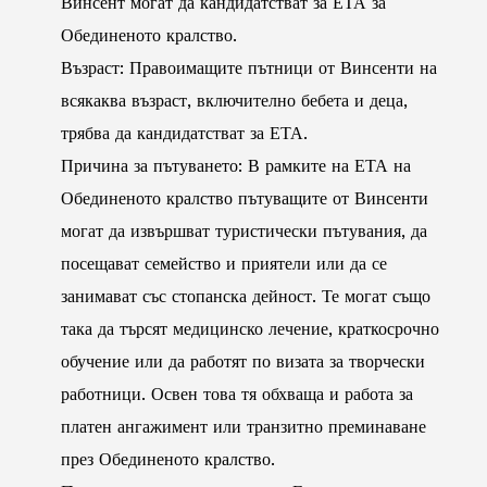
Винсент могат да кандидатстват за ЕТА за
Обединеното кралство.
Възраст: Правоимащите пътници от Винсенти на
всякаква възраст, включително бебета и деца,
трябва да кандидатстват за ЕТА.
Причина за пътуването: В рамките на ЕТА на
Обединеното кралство пътуващите от Винсенти
могат да извършват туристически пътувания, да
посещават семейство и приятели или да се
занимават със стопанска дейност. Те могат също
така да търсят медицинско лечение, краткосрочно
обучение или да работят по визата за творчески
работници. Освен това тя обхваща и работа за
платен ангажимент или транзитно преминаване
през Обединеното кралство.