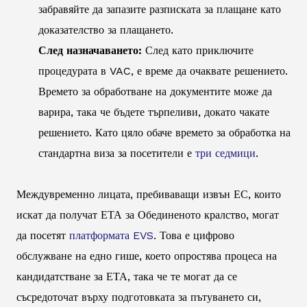
забравяйте да запазите разписката за плащане като
доказателство за плащането.
След назначаването:
След като приключите
процедурата в VAC, е време да очаквате решението.
Времето за обработване на документите може да
варира, така че бъдете търпеливи, докато чакате
решението. Като цяло обаче времето за обработка на
стандартна виза за посетители е
три седмици
.
Междувременно лицата, пребиваващи извън ЕС, които
искат да получат ЕТА за Обединеното кралство, могат
да посетят
платформата EVS
. Това е цифрово
обслужване на едно гише, което опростява процеса на
кандидатстване за ЕТА, така че те могат да се
съсредоточат върху подготовката за пътуването си,