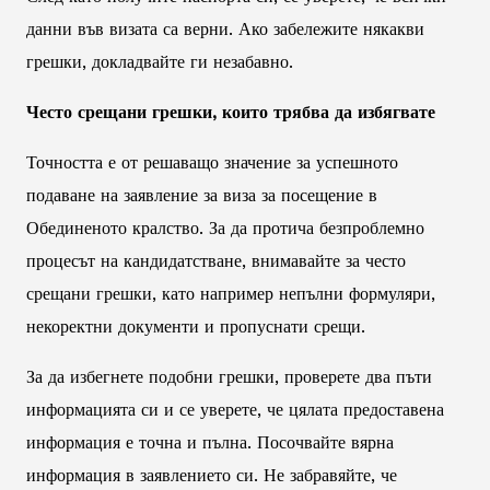
данни във визата са верни. Ако забележите някакви
грешки, докладвайте ги незабавно.
Често срещани грешки, които трябва да избягвате
Точността е от решаващо значение за успешното
подаване на заявление за виза за посещение в
Обединеното кралство. За да протича безпроблемно
процесът на кандидатстване, внимавайте за често
срещани грешки, като например непълни формуляри,
некоректни документи и пропуснати срещи.
За да избегнете подобни грешки, проверете два пъти
информацията си и се уверете, че цялата предоставена
информация е точна и пълна. Посочвайте вярна
информация в заявлението си. Не забравяйте, че