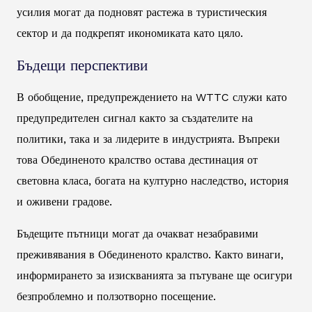
усилия могат да подновят растежа в туристическия
сектор и да подкрепят икономиката като цяло.
Бъдещи перспективи
В обобщение, предупреждението на WTTC служи като
предупредителен сигнал както за създателите на
политики, така и за лидерите в индустрията. Въпреки
това Обединеното кралство остава дестинация от
световна класа, богата на културно наследство, история
и оживени градове.
Бъдещите пътници могат да очакват незабравими
преживявания в Обединеното кралство. Както винаги,
информирането за изискванията за пътуване ще осигури
безпроблемно и ползотворно посещение.