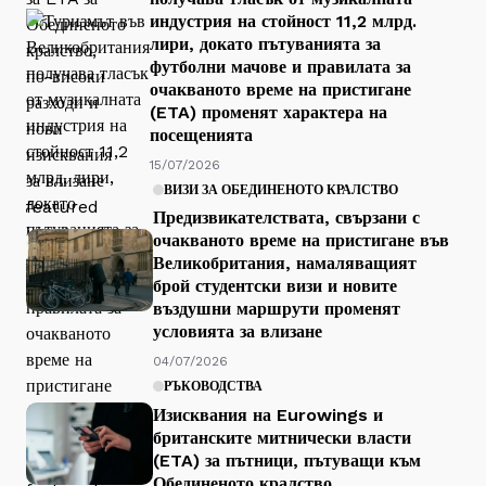
индустрия на стойност 11,2 млрд.
лири, докато пътуванията за
футболни мачове и правилата за
очакваното време на пристигане
(ETA) променят характера на
посещенията
15/07/2026
ВИЗИ ЗА ОБЕДИНЕНОТО КРАЛСТВО
Предизвикателствата, свързани с
очакваното време на пристигане във
Великобритания, намаляващият
брой студентски визи и новите
въздушни маршрути променят
условията за влизане
04/07/2026
РЪКОВОДСТВА
Изисквания на Eurowings и
британските митнически власти
(ETA) за пътници, пътуващи към
Обединеното кралство