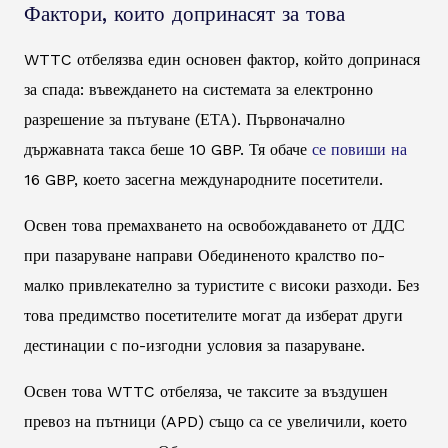
Фактори, които допринасят за това
WTTC отбелязва един основен фактор, който допринася
за спада: въвеждането на системата за електронно
разрешение за пътуване (ЕТА). Първоначално
държавната такса беше 10 GBP. Тя обаче
се повиши на
16 GBP, което засегна международните посетители.
Освен това премахването на освобождаването от ДДС
при пазаруване направи Обединеното кралство по-
малко привлекателно за туристите с високи разходи. Без
това предимство посетителите могат да изберат други
дестинации с по-изгодни условия за пазаруване.
Освен това WTTC отбеляза, че таксите за въздушен
превоз на пътници (APD) също са се увеличили, което