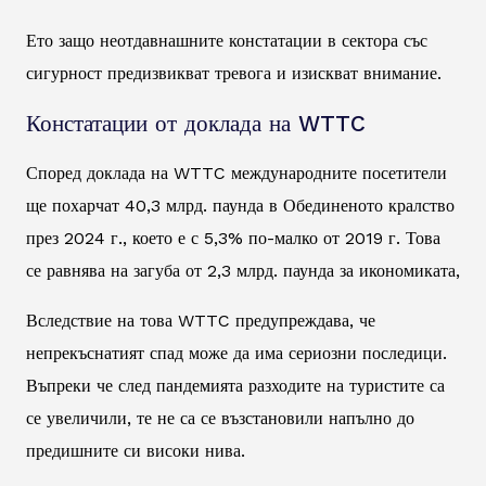
Ето защо неотдавнашните констатации в сектора със
сигурност предизвикват тревога и изискват внимание.
Констатации от доклада на WTTC
Според доклада на WTTC международните посетители
ще похарчат 40,3 млрд. паунда в Обединеното кралство
през 2024 г., което е с 5,3% по-малко от 2019 г. Това
се равнява на загуба от 2,3 млрд. паунда за икономиката,
Вследствие на това WTTC предупреждава, че
непрекъснатият спад може да има сериозни последици.
Въпреки че след пандемията разходите на туристите са
се увеличили, те не са се възстановили напълно до
предишните си високи нива.