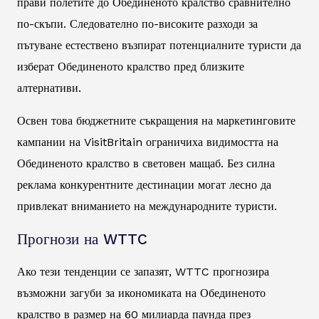
прави полетите до Обединеното кралство сравнително
по-скъпи. Следователно по-високите разходи за
пътуване естествено възпират потенциалните туристи да
изберат Обединеното кралство пред близките
алтернативи.
Освен това бюджетните съкращения на маркетинговите
кампании на VisitBritain ограничиха видимостта на
Обединеното кралство в световен мащаб. Без силна
реклама конкурентните дестинации могат лесно да
привлекат вниманието на международните туристи.
Прогнози на WTTC
Ако тези тенденции се запазят, WTTC прогнозира
възможни загуби за икономиката на Обединеното
кралство в размер на 60 милиарда паунда през