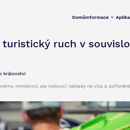
Domů
Informace
Aplik
e turistický ruch v souvisl
 království
ovému ministrovi, ale rostoucí náklady na víza a zpřísně