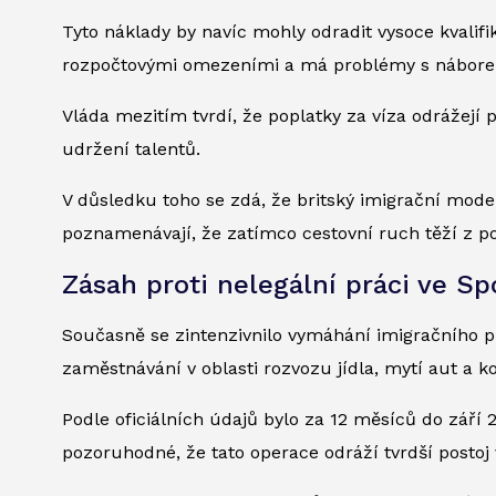
Tyto náklady by navíc mohly odradit vysoce kvalifi
rozpočtovými omezeními a má problémy s nábore
Vláda mezitím tvrdí, že poplatky za víza odrážejí p
udržení talentů.
V důsledku toho se zdá, že britský imigrační model 
poznamenávají, že zatímco cestovní ruch těží z posel
Zásah proti nelegální práci ve S
Současně se zintenzivnilo vymáhání imigračního p
zaměstnávání v oblasti rozvozu jídla, mytí aut a 
Podle oficiálních údajů bylo za 12 měsíců do září 
pozoruhodné, že tato operace odráží tvrdší postoj