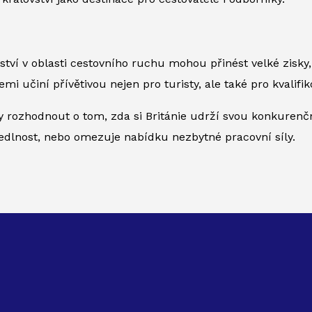
tví v oblasti cestovního ruchu mohou přinést velké zisk
 zemi učiní přívětivou nejen pro turisty, ale také pro kvalif
y rozhodnout o tom, zda si Británie udrží svou konkurenčn
edlnost, nebo omezuje nabídku nezbytné pracovní síly.