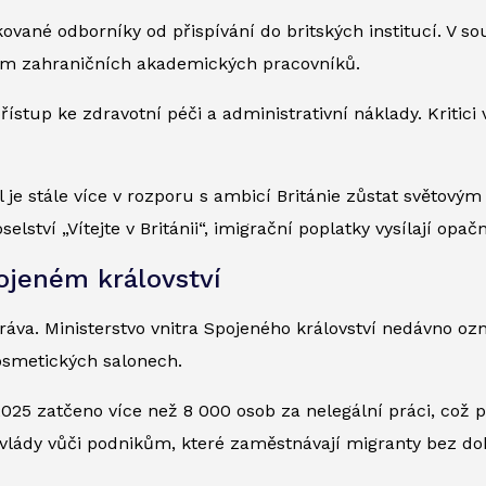
kované odborníky od přispívání do britských institucí. V s
m zahraničních akademických pracovníků.
řístup ke zdravotní péči a administrativní náklady. Kritici
je stále více v rozporu s ambicí Británie zůstat světovým l
ství „Vítejte v Británii“, imigrační poplatky vysílají opačn
pojeném království
ráva. Ministerstvo vnitra Spojeného království nedávno o
kosmetických salonech.
2025 zatčeno více než 8 000 osob za nelegální práci, což 
 vlády vůči podnikům, které zaměstnávají migranty bez do