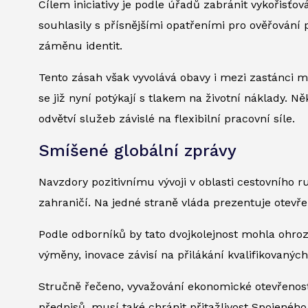
Cílem iniciativy je podle úřadů zabránit vykořisťová
souhlasily s přísnějšími opatřeními pro ověřování
záměnu identit.
Tento zásah však vyvolává obavy i mezi zastánci m
se již nyní potýkají s tlakem na životní náklady. 
odvětví služeb závislé na flexibilní pracovní síle.
Smíšené globální zprávy
Navzdory pozitivnímu vývoji v oblasti cestovního 
zahraničí. Na jedné straně vláda prezentuje otevře
Podle odborníků by tato dvojkolejnost mohla ohro
výměny, inovace závisí na přilákání kvalifikovaný
Stručně řečeno, vyvažování ekonomické otevřenosti a 
předpisů, musí také chránit přitažlivost Spojeného 