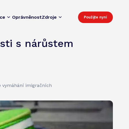
ace
Oprávněnost
Zdroje
Použijte nyní
osti s nárůstem
né vymáhání imigračních