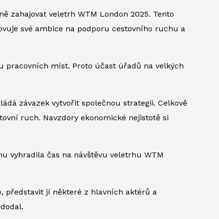
stně zahajovat veletrh WTM London 2025. Tento
novuje své ambice na podporu cestovního ruchu a
onu pracovních míst. Proto účast úřadů na velkých
kládá závazek vytvořit společnou strategii. Celkově
tovní ruch. Navzdory ekonomické nejistotě si
amu vyhradila čas na návštěvu veletrhu WTM
ředstavit jí některé z hlavních aktérů a
dodal.