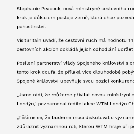
Stephanie Peacock, nová ministryně cestovního ru
krok je důkazem postoje země, která chce pozvedn
pohostinství.
VisitBritain uvádí, že cestovní ruch má hodnotu 14
cestovních akcích dokládá jejich odhodlání udrž
Posílení partnerství vlády Spojeného království s o
tento krok doufá, že přiláká více dlouhodobě pobý
Spojené království upevňuje svou pozici konkurenc
„Jsme rádi, že můžeme přivítat novou ministryni 
Londýn,“ poznamenal ředitel akce WTM Londýn Ch
„Těšíme se, že budeme moci diskutovat o významu 
zdůraznit významnou roli, kterou WTM hraje při po