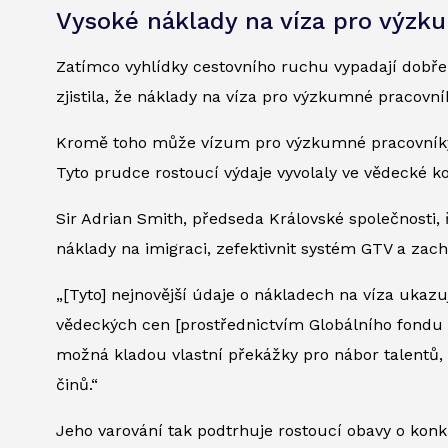
Vysoké náklady na víza pro výzk
Zatímco vyhlídky cestovního ruchu vypadají dobře
zjistila, že náklady na víza pro výzkumné pracovní
Kromě toho může vízum pro výzkumné pracovníky „G
Tyto prudce rostoucí výdaje vyvolaly ve vědecké k
Sir Adrian Smith, předseda Královské společnosti, 
náklady na imigraci, zefektivnit systém GTV a zach
„[Tyto] nejnovější údaje o nákladech na víza ukazuj
vědeckých cen [prostřednictvím Globálního fondu pr
možná kladou vlastní překážky pro nábor talentů, 
činů.“
Jeho varování tak podtrhuje rostoucí obavy o kon