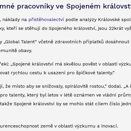
umné pracovníky ve Spojeném královst
, náklady na
přistěhovalectví
podle analýzy Královské spol
ky, kteří se stěhují do Spojeného království, jsou 22krát 
lobal Talent“ včetně zdravotních příplatků dosáhnout 2
omunitě obavy.
řekl: „Spojené království má skvělou pověst v oblasti výzk
ovat rychlou cestu k usazení pro špičkové talenty.“
í, že místo aby se snižovaly, spirálovitě rostou,“ dodal. 
o talenty, který byl letos v létě oznámen ve vládní průmysl
takže Spojené království by se mohlo stát cílem číslo jedn
kurenceschopnost země v oblasti výzkumu a inovací.