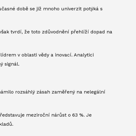
oučasné době se již mnoho univerzit potýká s
 však tvrdí, že toto zdůvodnění přehlíží dopad na
ídrem v oblasti vědy a inovací. Analytici
ý signál.
známilo rozsáhlý zásah zaměřený na nelegální
představuje meziroční nárůst o 63 %. Je
kladů.