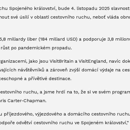
chu Spojeného království, bude 4. listopadu 2025 slavno
out své úsilí v oblasti cestovního ruchu, neboť vláda ob
5,8 miliardy liber (184 miliard USD) a podporuje 3,8 mili
et růst po pandemickém propadu.
rganizacemi, jako jsou VisitBritain a VisitEngland, navíc do
vajících návštěvníků a zároveň zvýší domácí výdaje na ces
eschopné a přívětivé destinace.
cestovního ruchu, a jsme hrdí na to, že si ve svém progr
ris Carter-Chapman.
příjezdového, výjezdového a domácího cestovního ruchu, p
dpoře odvětví cestovního ruchu ve Spojeném království,“ 