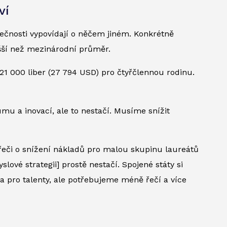
ví
ečnosti vypovídají o něčem jiném. Konkrétně
vyšší než mezinárodní průměr.
1 000 liber (27 794 USD) pro čtyřčlennou rodinu.
umu a inovací, ale to nestačí. Musíme snížit
„A řeči o snížení nákladů pro malou skupinu laureátů
ové strategii] prostě nestačí. Spojené státy si
a pro talenty, ale potřebujeme méně řečí a více