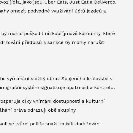
voz jídla, jako jsou Uber Eats, Just Eat a Deliveroo,
 snahy omezit podvodné využívání účtů jezdců a
í by mohlo poškodit nízkopříjmové komunity, které
dodržování předpisů a sankce by mohly narušit
ho vymáhání složitý obraz Spojeného království v
imigrační systém signalizuje opatrnost a kontrolu.
rosperuje díky vnímání dostupnosti a kulturní
áhání práva odrazují obě skupiny.
li se tvůrci politik snaží zajistit dodržování