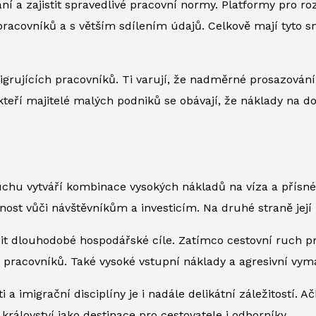
ní a zajistit spravedlivé pracovní normy. Platformy pro roz
 pracovníků a s větším sdílením údajů. Celkově mají tyto
igrujících pracovníků. Ti varují, že nadměrné prosazován
Někteří majitelé malých podniků se obávají, že náklady na 
ruchu vytváří kombinace vysokých nákladů na víza a přísné
nost vůči návštěvníkům a investicím. Na druhé straně její 
zit dlouhodobé hospodářské cíle. Zatímco cestovní ruch p
ch pracovníků. Také vysoké vstupní náklady a agresivní vym
imigrační disciplíny je i nadále delikátní záležitostí. Ačko
království jako destinace pro cestovatele i odborníky.