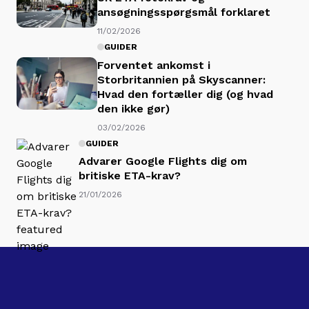
ansøgningsspørgsmål forklaret
11/02/2026
GUIDER
Forventet ankomst i
Storbritannien på Skyscanner:
Hvad den fortæller dig (og hvad
den ikke gør)
03/02/2026
GUIDER
Advarer Google Flights dig om
britiske ETA-krav?
21/01/2026