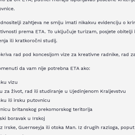
ovnice.
dnositelji zahtjeva ne smiju imati nikakvu evidenciju o kri
tivnosti prema ETA. To uključuje
turizam, posjete obitelji
enja ili kratkoročni studij.
kriva rad pod koncesijom vize za kreativne radnike, rad z
omenuti da vam nije potrebna ETA ako:
sku vizu
u za život, rad ili studiranje u Ujedinjenom Kraljevstvu
sku ili irsku putovnicu
nicu britanskog prekomorskog teritorija
ki boravak u Irskoj
z Irske, Guernseyja ili otoka Man. Iz drugih razloga, poput