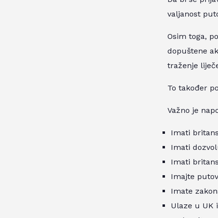
valjanost put
Osim toga, po
dopuštene ak
traženje liječ
To također po
Važno je nap
Imati britan
Imati dozvol
Imati britan
Imajte putov
Imate zakons
Ulaze u UK i