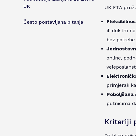
UK
UK ETA pruža 
Fleksibilno
Često postavljana pitanja
ili dok im ne
bez potrebe
Jednostavna
online, podno
veleposlanst
Elektroničk
primjerak k
Poboljšana 
putnicima da
Kriteriji 
Da bi se prija