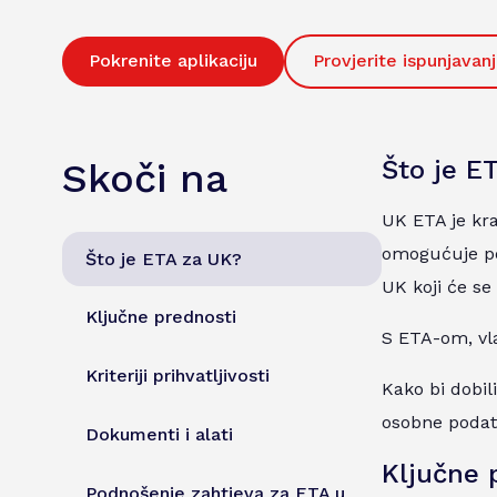
Pokrenite aplikaciju
Provjerite ispunjavan
Što je E
Skoči na
UK ETA je kra
omogućuje pos
Što je ETA za UK?
UK koji će se
Ključne prednosti
S ETA-om, vla
Kriteriji prihvatljivosti
Kako bi dobili
osobne podatk
Dokumenti i alati
Ključne 
Podnošenje zahtjeva za ETA u