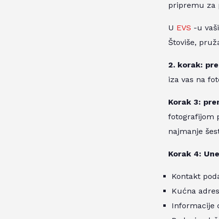
pripremu za p
U
EVS
-u vaši
Štoviše, pruž
2. korak: pr
iza vas na foto
Korak 3: pren
fotografijom 
najmanje šest
Korak 4: Une
Kontakt pod
Kućna adre
Informacije 