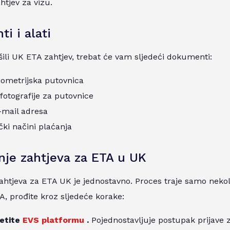
htjev za vizu.
i i alati
šili UK ETA zahtjev, trebat će vam sljedeći dokumenti:
iometrijska putovnica
 fotografije za putovnice
-mail adresa
čki načini plaćanja
je zahtjeva za ETA u UK
htjeva za ETA UK je jednostavno. Proces traje samo nekoli
TA, prođite kroz sljedeće korake:
etite
EVS platformu
.
Pojednostavljuje postupak prijave 