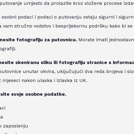
utovanje umjesto da prolazite kroz složene procese izdav
 osobni podaci i podaci o putovanju ostaju sigurni i sigurn
a vam stručno vodstvo i besprijekornu podršku kako bi se o
enesite fotografiju za putovnicu.
Morate imati jednostavnu
grafiji.
esite skeniranu sliku ili fotografiju stranice s informa
putovnice unutar okvira, uključujući dva reda brojeva i slo
 mjeseci nakon ulaska i izlaska iz UK.
site svoje osobne podatke.
aci
sa
o zaposlenju