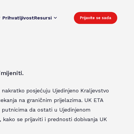
Prihvatljivost
Resursi
Prijavite se sada
mijeniti.
i nakratko posjećuju Ujedinjeno Kraljevstvo
 čekanja na graničnim prijelazima. UK ETA
im putnicima da ostati u Ujedinjenom
 kako se prijaviti i prednosti dobivanja UK