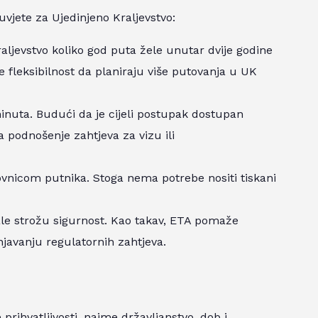
vjete za Ujedinjeno Kraljevstvo:
aljevstvo koliko god puta žele unutar dvije godine
je fleksibilnost da planiraju više putovanja u UK
inuta. Budući da je cijeli postupak dostupan
za podnošenje zahtjeva za vizu ili
ovnicom putnika. Stoga nema potrebe nositi tiskani
ale strožu sigurnost. Kao takav, ETA pomaže
njavanju regulatornih zahtjeva.
 prihvatljivosti, naime državljanstvo, dob i