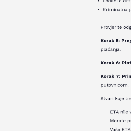
Podaci o drž
Kriminalna p
Provjerite odg
Korak 5: Preg
plaćanja.
Korak 6: Pla
Korak 7: Pri
putovnicom.
Stvari koje tr
ETA nije 
Morate put
Vaše ETA 