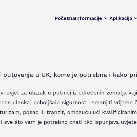
Početna
Informacije
Aplikacija
ji putovanja u UK, kome je potrebna i kako pri
vi uvjet za ulazak u putnici iz određenih zemalja koj
oces ulaska, poboljšala sigurnost i smanjiti vrijeme
 turizam, posao ili tranzit, omogućujući kvalificiran
 sve što vam je potrebno znati tko ispunjava uvjete,