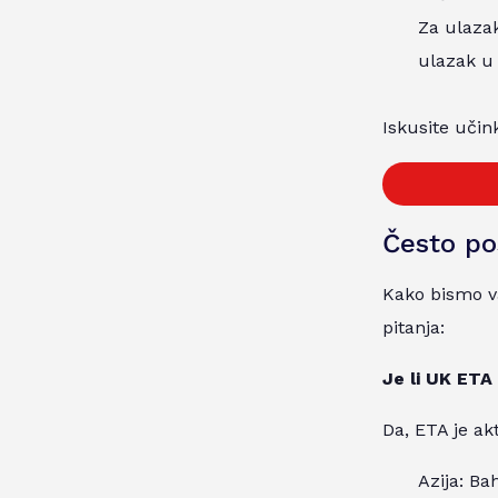
Za ulazak
ulazak u
Iskusite učin
Često po
Kako bismo v
pitanja:
Je li UK ETA
Da, ETA je ak
Azija: Ba