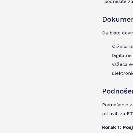
podnesite za
Dokument
Da biste dovr
Važeća b
Digitalne
Važeća e
Elektroni
Podnošen
Podnošenje za
prijavili za E
Korak 1: Posj