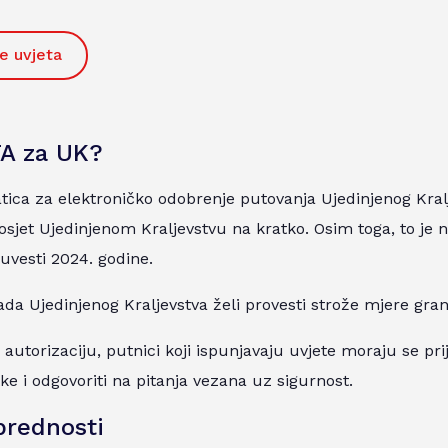
je uvjeta
TA za UK?
tica za elektroničko odobrenje putovanja Ujedinjenog Kralj
jet Ujedinjenom Kraljevstvu na kratko. Osim toga, to je n
 uvesti 2024. godine.
da Ujedinjenog Kraljevstva želi provesti strože mjere gran
 autorizaciju, putnici koji ispunjavaju uvjete moraju se prij
e i odgovoriti na pitanja vezana uz sigurnost.
prednosti