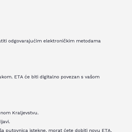
titi odgovarajućim elektroničkim metodama
ukom. ETA će biti digitalno povezan s vašom
jenom Kraljevstvu.
javi.
ša putovnica istekne, morat ćete dobiti novu ETA.