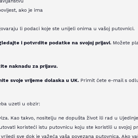
avljanstvu
ovijest, ako je ima
ovaraju li podaci koje ste unijeli onima u vašoj putovnici.
ledajte i potvrdite podatke na svojoj prijavi.
Možete pla
tite naknadu za prijavu.
mite svoje vrijeme dolaska u UK.
Primit ćete e-mail s odl
eba uzeti u obzir:
viza. Kao takvo, nositelju ne dopušta život ili rad u Ujedin
ovati koristeći istu putovnicu koju ste koristili u svojoj pri
vrijedi sve dok je važeća vaša povezana putovnica. Ako va