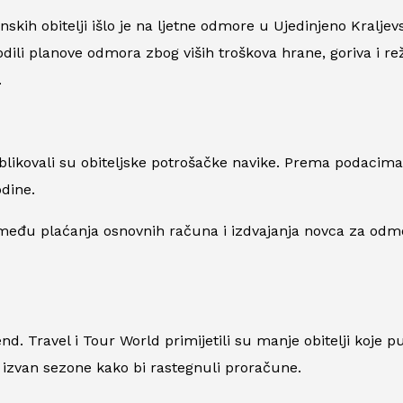
kih obitelji išlo je na ljetne odmore u Ujedinjeno Kralje
odili planove odmora zbog viših troškova hrane, goriva i rež
.
eoblikovali su obiteljske potrošačke navike. Prema podacim
dine.
zmeđu plaćanja osnovnih računa i izdvajanja novca za odm
end.
Travel i Tour World
primijetili su manje obitelji koje 
o izvan sezone kako bi rastegnuli proračune.