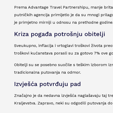
Prema Advantage Travel Partnershipu, manje britans
putničkih agencija primijetio je da su mnogi prilag
je primjetno mirniji u odnosu na prethodne godine
Kriza pogađa potrošnju obitelji
Sveukupno, inflacija i vrtoglavi troškovi života pr
troškovi kućanstava porasli su za gotovo 7% ove go
Obitelji su se posebno suočile s teškim izborom i
tradicionalna putovanja na odmor.
Izvješća potvrđuju pad
Značajno je da nedavna izvješća naglašavaju taj tr
Kraljevstva. Zapravo, neki su odgodili putovanja d