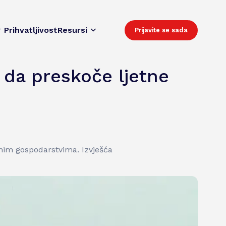
Prihvatljivost
Resursi
Prijavite se sada
i da preskoče ljetne
alnim gospodarstvima. Izvješća