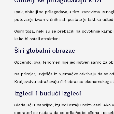
Obitelji se prilagođavaju krizi
Ipak, obitelji se prilagođavaju tim izazovima. Mno
putovanje izvan vršnih sati postalo je taktika uštede
Osim toga, neki su se prebacili na povoljnije kampi
kako bi ostali atraktivni.
Širi globalni obrazac
Općenito, ovaj fenomen nije jedinstven samo za obit
Na primjer, izvješća iz Njemačke otkrivaju da se 
Kraljevstvu odražavaju širi obrazac ekonomskog str
Izgledi i budući izgledi
Gledajući unaprijed, izgledi ostaju neizvjesni. Ako v
operateri se nadaju da će prilagodbe cijena i poseb