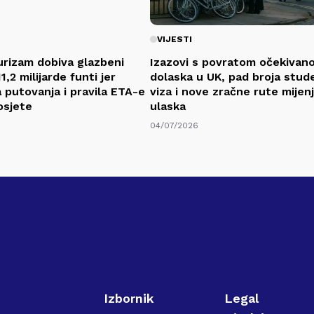
VIJESTI
urizam dobiva glazbeni
Izazovi s povratom očekivan
1,2 milijarde funti jer
dolaska u UK, pad broja stud
putovanja i pravila ETA-e
viza i nove zračne rute mijenj
osjete
ulaska
04/07/2026
Izbornik
Legal