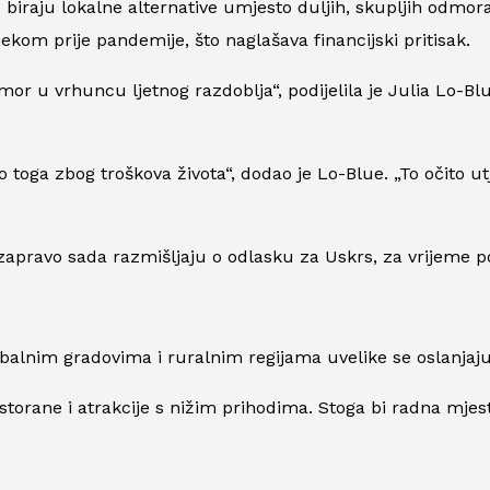
je biraju lokalne alternative umjesto duljih, skupljih odmor
kom prije pandemije, što naglašava financijski pritisak.
or u vrhuncu ljetnog razdoblja“, podijelila je Julia Lo-Bl
io toga zbog troškova života“, dodao je Lo-Blue. „To očito u
i zapravo sada razmišljaju o odlasku za Uskrs, za vrijeme p
alnim gradovima i ruralnim regijama uvelike se oslanjaju n
estorane i atrakcije s nižim prihodima. Stoga bi radna mje