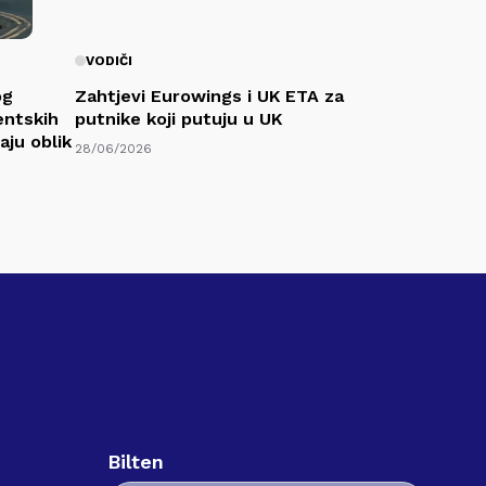
VODIČI
og
Zahtjevi Eurowings i UK ETA za
entskih
putnike koji putuju u UK
aju oblik
28/06/2026
Bilten