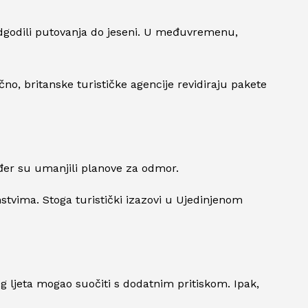
 odgodili putovanja do jeseni. U međuvremenu,
no, britanske turističke agencije revidiraju pakete
kođer su umanjili planove za odmor.
tvima. Stoga turistički izazovi u Ujedinjenom
ećeg ljeta mogao suočiti s dodatnim pritiskom. Ipak,