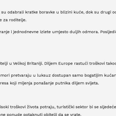
gi su odabrali kratke boravke u blizini kuće, dok su drugi
 za roditelje.
ranje i jednodnevne izlete umjesto duljih odmora. Posljedič
elji u Velikoj Britaniji. Diljem Europe rastući troškovi ta
odmori pretvaraju u luksuz dostupan samo bogatijim kućans
esa koji mijenja ponašanje putnika diljem svijeta.
isoki troškovi života potraju, turistički sektor bi se sljed
ne ponude potaknuti obitelji da se vrate.