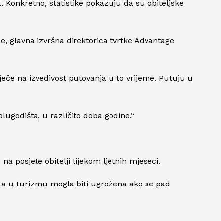
a. Konkretno, statistike pokazuju da su obiteljske
ue, glavna izvršna direktorica tvrtke Advantage
tječe na izvedivost putovanja u to vrijeme. Putuju u
olugodišta, u različito doba godine.“
a posjete obitelji tijekom ljetnih mjeseci.
sta u turizmu mogla biti ugrožena ako se pad