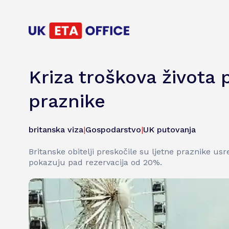
Kriza troškova života p
praznike
britanska viza
|
Gospodarstvo
|
UK putovanja
Britanske obitelji preskočile su ljetne praznike us
pokazuju pad rezervacija od 20%.