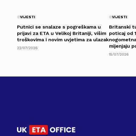
VIJESTI
VIJESTI
Putnici se snalaze s pogreškama u
Britanski t
prijavi za ETA u Velikoj Britaniji, višim
poticaj od 1
troškovima i novim uvjetima za ulazak
nogometna 
mijenjaju p
22/07/2026
15/07/2026