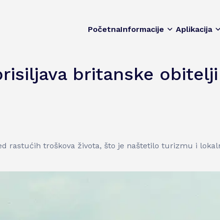
Početna
Informacije
Aplikacija
risiljava britanske obitelj
red rastućih troškova života, što je naštetilo turizmu i lok