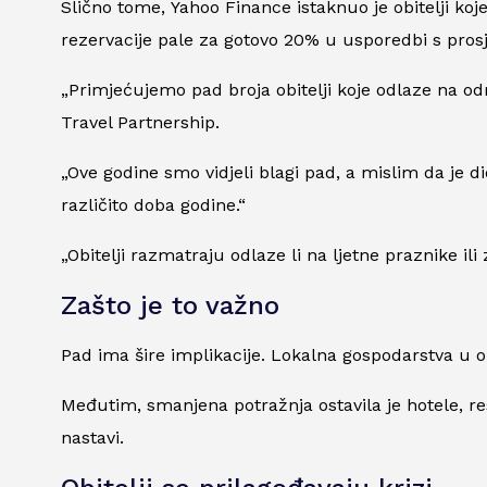
Slično tome,
Yahoo Finance
istaknuo je obitelji ko
rezervacije pale za gotovo 20% u usporedbi s prosje
„Primjećujemo pad broja obitelji koje odlaze na odm
Travel Partnership.
„Ove godine smo vidjeli blagi pad, a mislim da je d
različito doba godine.“
„Obitelji razmatraju odlaze li na ljetne praznike il
Zašto je to važno
Pad ima šire implikacije. Lokalna gospodarstva u ob
Međutim, smanjena potražnja ostavila je hotele, r
nastavi.