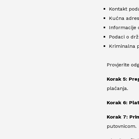
Kontakt pod
Kućna adre
Informacije 
Podaci o drž
Kriminalna p
Provjerite odg
Korak 5: Preg
plaćanja.
Korak 6: Pla
Korak 7: Pri
putovnicom.