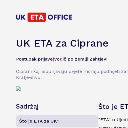
UK ETA za Ciprane
Postupak prijave
|
Vodič po zemlji
|
Zahtjevi
Ciprani koji ispunjavaju uvjete moraju podnijeti z
Kraljevstvu.
Sadržaj
Što je E
“ETA” u Ujedi
Što je ETA za UK?