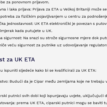
ebe za ponovnom prijavom.
na i laka prijava: Prijava za ETA u Velikoj Britaniji može s
 potreba za fizičkim pojavljivanjem u centru za podnošenje
čka jednostavnost: UK ETA elektronički je povezan s putov
rimjerak kada putujete u UK.
a sigurnost: Na snazi ​​su strože sigurnosne mjere dok put
iče veću sigurnost za putnike uz udovoljavanje regulator
st za UK ETA
u ispuniti sljedeće kako bi se kvalificirali za UK ETA:
stvo: Budući da je Cipar među zemljama koje ne trebaju v
rski putnici svih dobi koji ispunjavaju uvjete, uključujući
tovanja: prema UK ETA, ciparski putnici mogu se baviti turizm