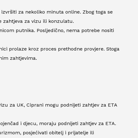
e izvršiti za nekoliko minuta online. Zbog toga se
 zahtjeva za vizu ili konzulatu.
nicom putnika. Posljedično, nema potrebe nositi
nici prolaze kroz proces prethodne provjere. Stoga
nim zahtjevima.
izu za UK, Ciprani mogu podnijeti zahtjev za ETA
 dojenčad i djecu, moraju podnijeti zahtjev za ETA.
om, posjećivati ​​obitelj i prijatelje ili