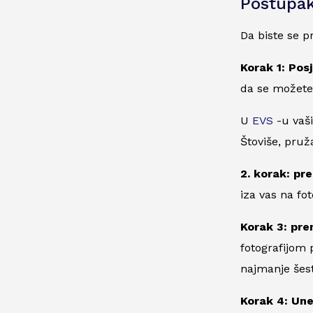
Postupak
Da biste se pr
Korak 1: Pos
da se možete 
U
EVS
-u vaši
Štoviše, pruž
2. korak: pr
iza vas na foto
Korak 3: pren
fotografijom 
najmanje šest
Korak 4: Une