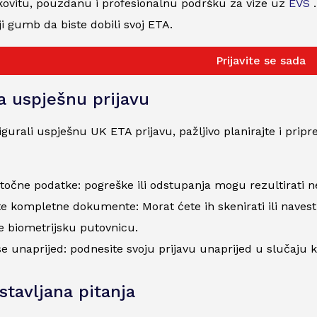
kovitu, pouzdanu i profesionalnu podršku za vize uz
EVS
.
ji gumb da biste dobili svoj ETA.
Prijavite se sada
za uspješnu prijavu
igurali uspješnu UK ETA prijavu, pažljivo planirajte i pripr
 točne podatke: pogreške ili odstupanja mogu rezultirati
e kompletne dokumente: Morat ćete ih skenirati ili navesti p
e biometrijsku putovnicu.
 se unaprijed: podnesite svoju prijavu unaprijed u slučaju k
stavljana pitanja