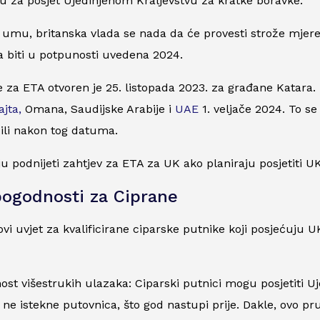
 za posjet Ujedinjenom Kraljevstvu za kratke boravke.
 umu, britanska vlada se nada da će provesti strože mjere
a biti u potpunosti uvedena 2024.
e za ETA otvoren je 25. listopada 2023. za građane Katar
jta,
Omana, Saudijske Arabije i
UAE
1. veljače 2024. To s
 ili nakon tog datuma.
u podnijeti zahtjev za ETA za UK ako planiraju posjetiti U
ogodnosti za Ciprane
ovi uvjet za kvalificirane ciparske putnike koji posjećuju 
nost višestrukih ulazaka: Ciparski putnici mogu posjetiti U
m ne istekne putovnica, što god nastupi prije. Dakle, ovo pr