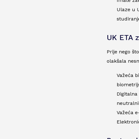
Imate zak
Ulaze u U
studiranj
UK ETA z
Prije nego št
olakšala nesm
Važeća b
biometrij
Digitalna
neutralni
Važeća e-
Elektroni