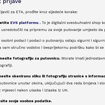
 prijave
ijavili za ETA, prođite kroz sljedeće korake:
jetite
EVS platformu
.
To je digitalni sveobuhvatni shop k
usredotočiti na pripremu za svoje putovanje umjesto da p
 osobni podaci i podaci o putovanju ostaju sigurni i sigurn
a vam stručno vodstvo i besprijekornu podršku kako bi se o
enesite fotografiju za putovnicu.
Morate imati jednostavnu
grafiji.
esite skeniranu sliku ili fotografiju stranice s informa
putovnice unutar okvira, uključujući dva reda brojeva i slo
 mjeseci nakon ulaska i izlaska iz UK.
site svoje osobne podatke.