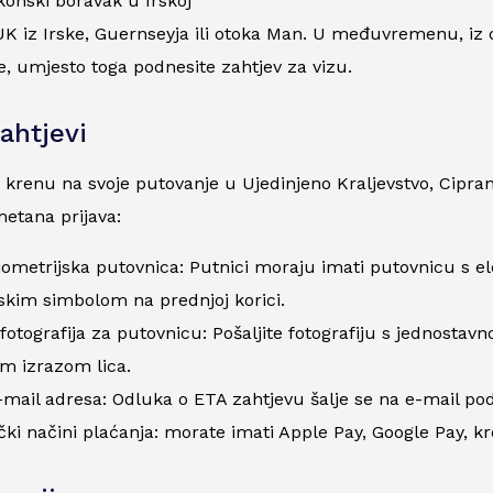
onski boravak u Irskoj
K iz Irske, Guernseyja ili otoka Man. U međuvremenu, iz d
e, umjesto toga podnesite zahtjev za vizu.
ahtjevi
o krenu na svoje putovanje u Ujedinjeno Kraljevstvo, Cipran
etana prijava:
iometrijska putovnica: Putnici moraju imati putovnicu s 
skim simbolom na prednjoj korici.
 fotografija za putovnicu: Pošaljite fotografiju s jednost
m izrazom lica.
mail adresa: Odluka o ETA zahtjevu šalje se na e-mail pod
čki načini plaćanja: morate imati Apple Pay, Google Pay, kre