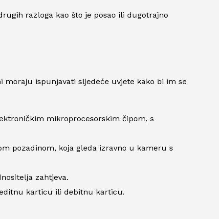
rugih razloga kao što je posao ili dugotrajno
i moraju ispunjavati sljedeće uvjete kako bi im se
elektroničkim mikroprocesorskim čipom, s
avnom pozadinom, koja gleda izravno u kameru s
nositelja zahtjeva.
ditnu karticu ili debitnu karticu.