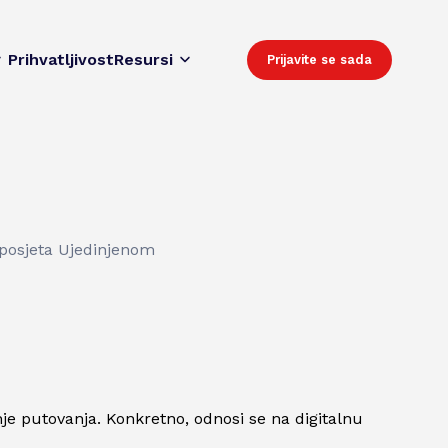
Prihvatljivost
Resursi
Prijavite se sada
e posjeta Ujedinjenom
je putovanja. Konkretno, odnosi se na digitalnu