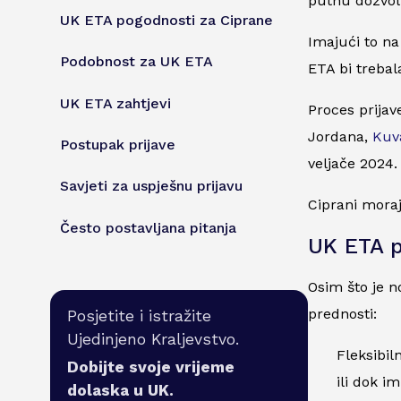
putnu dozvolu
UK ETA pogodnosti za Ciprane
Imajući to na
Podobnost za UK ETA
ETA bi trebal
UK ETA zahtjevi
Proces prijav
Jordana,
Kuva
Postupak prijave
veljače 2024.
Savjeti za uspješnu prijavu
Ciprani moraj
Često postavljana pitanja
UK ETA p
Osim što je n
prednosti:
Posjetite i istražite
Ujedinjeno Kraljevstvo.
Fleksibil
Dobijte svoje vrijeme
ili dok i
dolaska u UK.