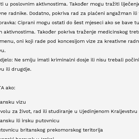
ti u poslovnim aktivnostima. Također mogu tražiti liječenje
vne radnike. Dodatno, pokriva rad za plaćeni angažman ili 
oravka: Ciprani mogu ostati do šest mjeseci ako se bave turi
 aktivnostima. Također pokriva traženje medicinskog tretm
enu, oni koji rade pod koncesijom vize za kreativne radn
vu.
jelo: Ne smiju imati kriminalni dosje ili nisu trebali poči
vu ili drugdje.
TA ako:
tansku vizu
volu za život, rad ili studiranje u Ujedinjenom Kraljevstvu
tansku ili irsku putovnicu
tovnicu britanskog prekomorskog teritorija