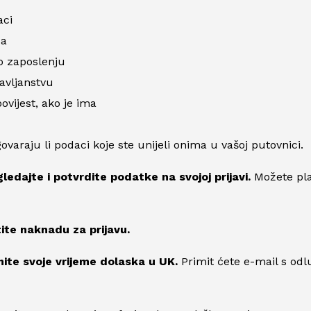
aci
sa
o zaposlenju
avljanstvu
ovijest, ako je ima
ovaraju li podaci koje ste unijeli onima u vašoj putovnici.
ledajte i potvrdite podatke na svojoj prijavi.
Možete pla
tite naknadu za prijavu.
mite svoje vrijeme dolaska u UK.
Primit ćete e-mail s odl