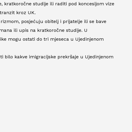
, kratkoročne studije ili raditi pod koncesijom vize
tranzit kroz UK.
zmom, posjećuju obitelj i prijatelje ili se bave
ana ili upis na kratkoročne studije. U
ike mogu ostati do tri mjeseca u Ujedinjenom
niti bilo kakve imigracijske prekršaje u Ujedinjenom