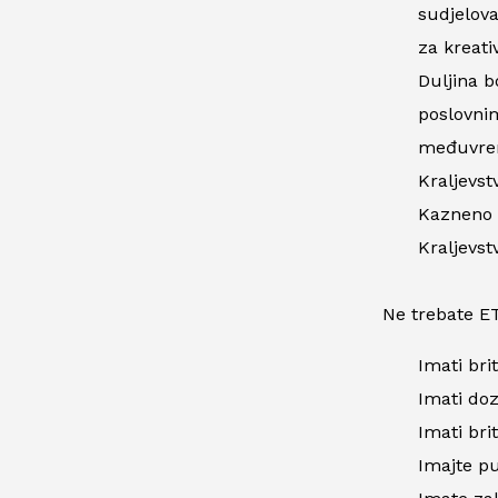
sudjelova
za kreati
Duljina b
poslovnim
međuvrem
Kraljevst
Kazneno d
Kraljevst
Ne trebate E
Imati bri
Imati doz
Imati bri
Imajte pu