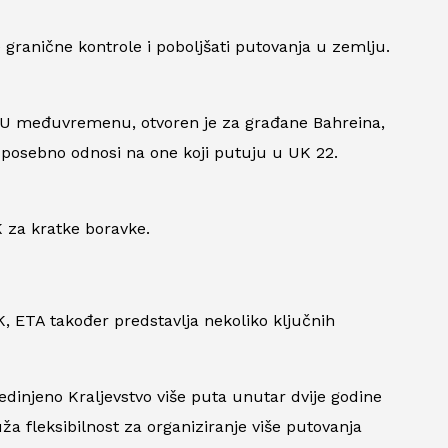
 granične kontrole i poboljšati putovanja u zemlju.
a. U međuvremenu, otvoren je za građane Bahreina,
e posebno odnosi na one koji putuju u UK 22.
K za kratke boravke.
UK, ETA također predstavlja nekoliko ključnih
jedinjeno Kraljevstvo više puta unutar dvije godine
uža fleksibilnost za organiziranje više putovanja