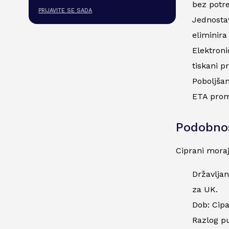
bez potr
PRIJAVITE SE SADA
Jednostav
eliminira
Elektroni
tiskani p
Poboljšan
ETA prom
Podobno
Ciprani moraj
Državljan
za UK.
Dob: Cipa
Razlog pu