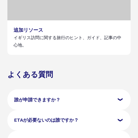
追加リソース
イギリス訪問に関する旅行のヒント、ガイド、記事の中
心地。
よくある質問
誰が申請できますか？
観光、ビジネス、学業（最大6ヶ月）またはトランジ
ETAが必要ないのは誰ですか？
ットでイギリスに旅行する資格のある国の市民は、UK
ETAを申請できます。申請を完了するためには、有効