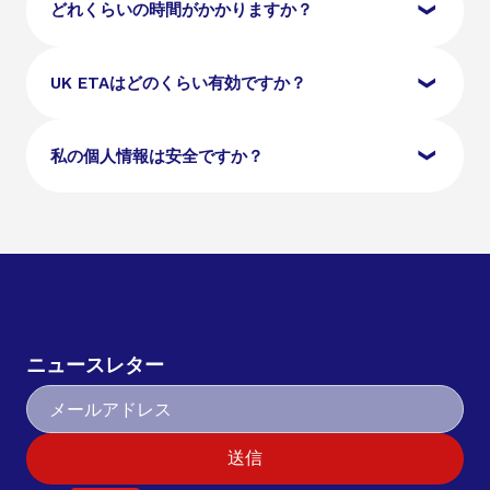
なバイオメトリックパスポート、デジタルパスポート
イギリスとアイルランドの市民は、イギリスに入国す
どれくらいの時間がかかりますか？
写真、および有効なメールアドレスが必要です。
るためにETAを必要としません。また、有効なイギリ
スビザ、滞在許可証、またはイギリスに入国できる他
の移民ステータスを持つ旅行者は、ETAを申請する必
ほとんどのUK ETA申請は1〜3営業日で処理されま
UK ETAはどのくらい有効ですか？
要はありません。
す。ただし、追加の確認が必要な場合、処理に時間が
かかることがあります。旅行予定日よりも早めに申請
することをお勧めします。
UK ETAは、承認日から2年間有効です。パスポートの
私の個人情報は安全ですか？
有効期限が先に来る場合は、その期限までです。この
期間中、旅行目的に応じて、最大6か月の滞在でイギ
リスに複数回入国できます。
はい。申請プロセスで提供されたすべての個人情報
は、イギリスのデータ保護法に基づいて安全に保存さ
れます。データはETA申請の処理にのみ使用され、無
断で第三者と共有されることはありません。
ニュースレター
送信