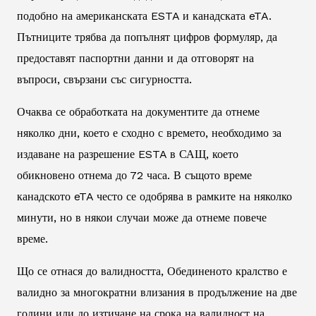
подобно на американската ESTA и канадската eTA.
Пътниците трябва да попълнят цифров формуляр, да
предоставят паспортни данни и да отговорят на
въпроси, свързани със сигурността.
Очаква се обработката на документите да отнеме
няколко дни, което е сходно с времето, необходимо за
издаване на разрешение ESTA в САЩ, което
обикновено отнема до 72 часа. В същото време
канадското eTA често се одобрява в рамките на няколко
минути, но в някои случаи може да отнеме повече
време.
Що се отнася до валидността, Обединеното кралство е
валидно за многократни влизания в продължение на две
години или до изтичане на срока на валидност на