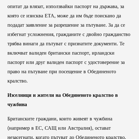
опитат да влязат, използвайки паспорт на държава, за
която се изисква ЕТА, може да им бъде поискано да
подадат заявление за разрешение за пътуване. За да се
избегнат усложнения, гражданите с двойно гражданство
трябва винаги да пътуват с признатите документи. Те
включват валиден британски паспорт, ирландски
паспорт или друг валиден паспорт с удостоверение за
право на пътуване при посещение в Обединеното
кралство.
Изселници и жители на Обединеното кралство в
чужбина
Британските граждани, които живеят в чужбина
(например в ЕС, САЩ или Австралия), остават
незасегнати, когато пътуват до Обединеното кралство.