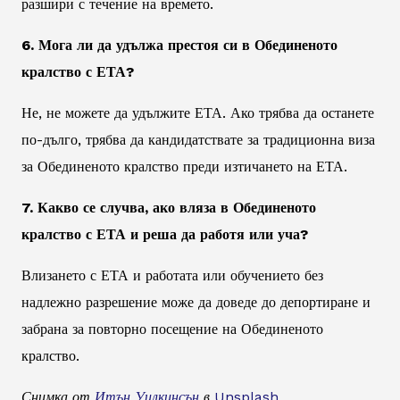
разшири с течение на времето.
6. Мога ли да удължа престоя си в Обединеното
кралство с ЕТА?
Не, не можете да удължите ЕТА. Ако трябва да останете
по-дълго, трябва да кандидатствате за традиционна виза
за Обединеното кралство преди изтичането на ЕТА.
7. Какво се случва, ако вляза в Обединеното
кралство с ЕТА и реша да работя или уча?
Влизането с ЕТА и работата или обучението без
надлежно разрешение може да доведе до депортиране и
забрана за повторно посещение на Обединеното
кралство.
Снимка от
Итън Уилкинсън
в
Unsplash