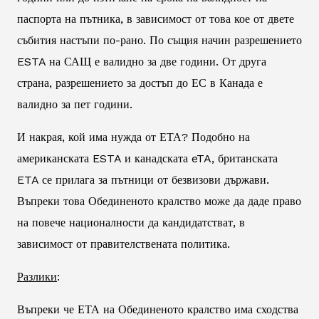
паспорта на пътника, в зависимост от това кое от двете
събития настъпи по-рано. По същия начин разрешението
ESTA на САЩ е валидно за две години. От друга
страна, разрешението за достъп до ЕС в Канада е
валидно за пет години.
И накрая, кой има нужда от ЕТА? Подобно на
американската ESTA и канадската eTA, британската
ETA се прилага за пътници от безвизови държави.
Въпреки това Обединеното кралство може да даде право
на повече националности да кандидатстват, в
зависимост от правителствената политика.
Разлики
:
Въпреки че ЕТА на Обединеното кралство има сходства