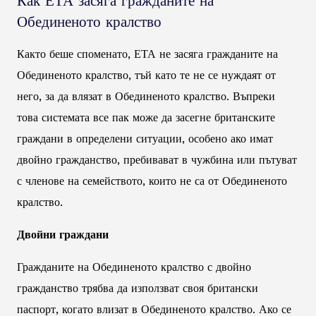
Как ЕТА засяга гражданите на
Обединеното кралство
Както беше споменато, ЕТА не засяга гражданите на
Обединеното кралство, тъй като те не се нуждаят от
него, за да влязат в Обединеното кралство. Въпреки
това системата все пак може да засегне британските
граждани в определени ситуации, особено ако имат
двойно гражданство, пребивават в чужбина или пътуват
с членове на семейството, които не са от Обединеното
кралство.
Двойни граждани
Гражданите на Обединеното кралство с двойно
гражданство трябва да използват своя британски
паспорт, когато влизат в Обединеното кралство. Ако се