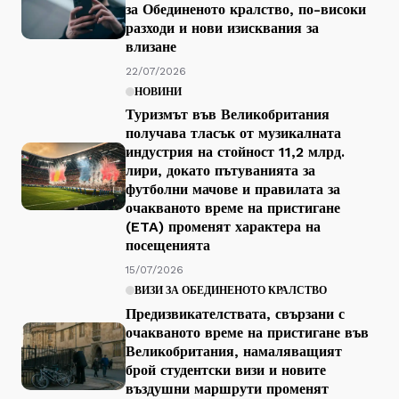
за Обединеното кралство, по-високи
разходи и нови изисквания за
влизане
22/07/2026
НОВИНИ
Туризмът във Великобритания
получава тласък от музикалната
индустрия на стойност 11,2 млрд.
лири, докато пътуванията за
футболни мачове и правилата за
очакваното време на пристигане
(ETA) променят характера на
посещенията
15/07/2026
ВИЗИ ЗА ОБЕДИНЕНОТО КРАЛСТВО
Предизвикателствата, свързани с
очакваното време на пристигане във
Великобритания, намаляващият
брой студентски визи и новите
въздушни маршрути променят