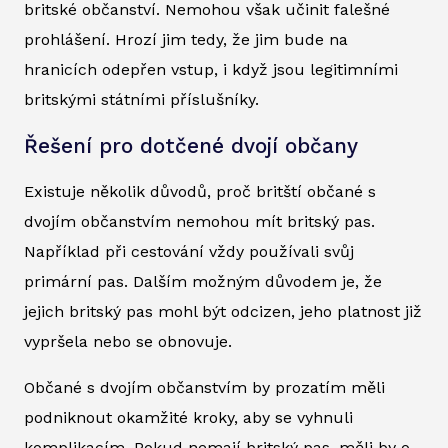
britské občanství. Nemohou však učinit falešné
prohlášení. Hrozí jim tedy, že jim bude na
hranicích odepřen vstup, i když jsou legitimními
britskými státními příslušníky.
Řešení pro dotčené dvojí občany
Existuje několik důvodů, proč britští občané s
dvojím občanstvím nemohou mít britský pas.
Například při cestování vždy používali svůj
primární pas. Dalším možným důvodem je, že
jejich britský pas mohl být odcizen, jeho platnost již
vypršela nebo se obnovuje.
Občané s dvojím občanstvím by prozatím měli
podniknout okamžité kroky, aby se vyhnuli
komplikacím. Pokud nemají britský pas, měli by o