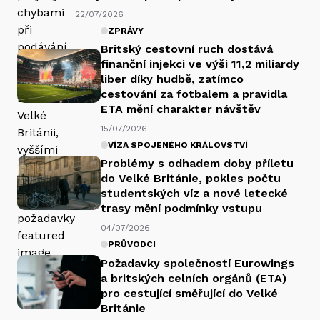
22/07/2026
ZPRÁVY
Britský cestovní ruch dostává
finanční injekci ve výši 11,2 miliardy
liber díky hudbě, zatímco
cestování za fotbalem a pravidla
ETA mění charakter návštěv
15/07/2026
VÍZA SPOJENÉHO KRÁLOVSTVÍ
Problémy s odhadem doby příletu
do Velké Británie, pokles počtu
studentských víz a nové letecké
trasy mění podmínky vstupu
04/07/2026
PRŮVODCI
Požadavky společností Eurowings
a britských celních orgánů (ETA)
pro cestující směřující do Velké
Británie