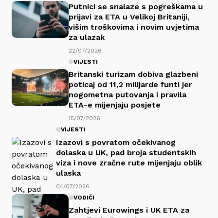
Putnici se snalaze s pogreškama u
prijavi za ETA u Velikoj Britaniji,
višim troškovima i novim uvjetima
za ulazak
22/07/2026
VIJESTI
Britanski turizam dobiva glazbeni
poticaj od 11,2 milijarde funti jer
nogometna putovanja i pravila
ETA-e mijenjaju posjete
15/07/2026
VIJESTI
Izazovi s povratom očekivanog
dolaska u UK, pad broja studentskih
viza i nove zračne rute mijenjaju oblik
ulaska
04/07/2026
VODIČI
Zahtjevi Eurowings i UK ETA za