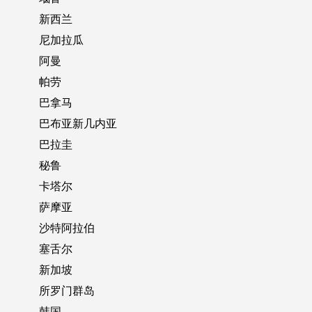
新西兰
尼加拉瓜
阿曼
帕劳
巴拿马
巴布亚新几内亚
巴拉圭
秘鲁
卡塔尔
萨摩亚
沙特阿拉伯
塞舌尔
新加坡
所罗门群岛
韩国