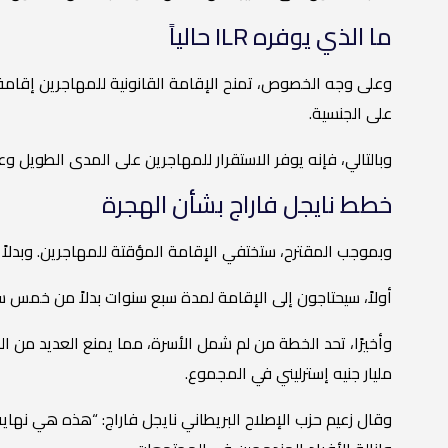
ما الذي يوفره ILR حالياً
وعلى وجه الخصوص، تمنح الإقامة القانونية للمهاجرين إقامة د
على الجنسية.
وبالتالي، فإنه يوفر الاستقرار للمهاجرين على المدى الطويل و
خطط نايجل فاراج بشأن الهجرة
وبموجب المقترح، ستختفي الإقامة المؤقتة للمهاجرين. وبدلا
أولاً، سيحتاجون إلى الإقامة لمدة سبع سنوات بدلاً من خمس سنوات
مليار جنيه إسترليني في المجموع.
وقال زعيم حزب الإصلاح البريطاني نايجل فاراج: “هذه هي نهاية 