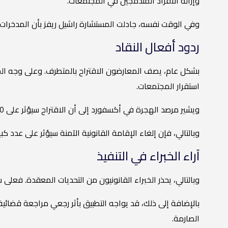
وإزالة الأفراد المندمجين في المجتمعات.
وفي الوقت نفسه، جادلت المستشارة راشيل ريفز بأن المدخرات 
ردود أفعال النقاد
بشكل عام، يصف المعارضون الاقتراح بالمتطرف. وعلى وجه الخ
استقرار المجتمعات.
ويشير مرصد الهجرة في أكسفورد إلى أن الاقتراح سيؤثر على 430,000 مواطن من خارج الاتحاد الأوروبي من الحاصلين على حق اللجوء السياسي (ILR) منذ عام 2005.
وبالتالي، فإن إلغاء الإقامة القانونية الآمنة سيؤثر على عدد 
آراء الخبراء في التنفيذ
وبالتالي، يحذر الخبراء القانونيون من التحديات المعقدة. فعلى سبيل المثال، قد يؤدي
بالإضافة إلى ذلك، قد يواجه التطبيق بأثر رجعي مراجعة قضائي
الصارمة.