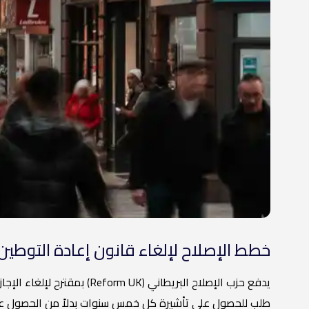
خطط الإصلاح لإلغاء قانون إعادة التوطين 
يدفع حزب الإصلاح البريطاني (Reform UK) بمقترح لإلغاء الإجازة غير محددة المدة للبقاء (ILR) لتغيير
طلب للحصول على تأشيرة كل خمس سنوات بدلاً من الحصول عل