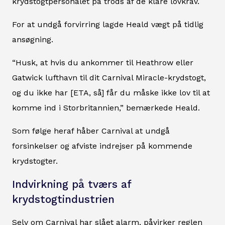
krydstogtpersonalet på trods af de klare lovkrav.
For at undgå forvirring lagde Heald vægt på tidlig
ansøgning.
“Husk, at hvis du ankommer til Heathrow eller
Gatwick lufthavn til dit Carnival Miracle-krydstogt,
og du ikke har [ETA, så] får du måske ikke lov til at
komme ind i Storbritannien,” bemærkede Heald.
Som følge heraf håber Carnival at undgå
forsinkelser og afviste indrejser på kommende
krydstogter.
Indvirkning på tværs af
krydstogtindustrien
Selv om Carnival har slået alarm, påvirker reglen