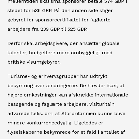
mellemtiden skal små sponsorer betale 574 GBP i
stedet for 536 GBP. På den anden side stiger
gebyret for sponsorcertifikatet for faglærte
arbejdere fra 239 GBP til 525 GBP.
Derfor skal arbejdsgivere, der ansætter globale
talenter, budgettere mere omhyggeligt med
britiske visumgebyrer.
Turisme- og erhvervsgrupper har udtrykt
bekymring over ændringerne. De hævder især, at
højere omkostninger kan afskrække internationale
besøgende og faglærte arbejdere. VisitBritain
advarede f.eks. om, at Storbritannien kunne blive
mindre konkurrencedygtig. Ligeledes er
flyselskaberne bekymrede for et fald i antallet af