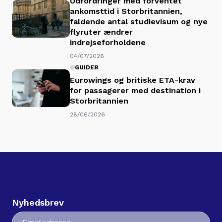
Udfordringer med forventet
ankomsttid i Storbritannien,
faldende antal studievisum og nye
flyruter ændrer
indrejseforholdene
04/07/2026
GUIDER
Eurowings og britiske ETA-krav
for passagerer med destination i
Storbritannien
28/06/2026
Nyhedsbrev